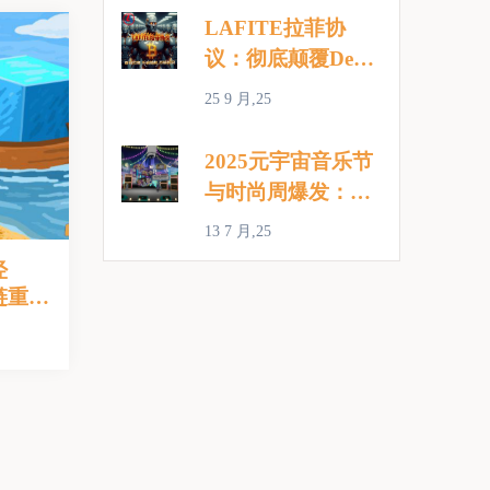
LAFITE拉菲协
议：彻底颠覆DeFi
的完全去中心化链
25 9 月,25
上理财新范式
2025元宇宙音乐节
与时尚周爆发：虚
拟演出和数字时尚
13 7 月,25
引领新潮流
经
链重构