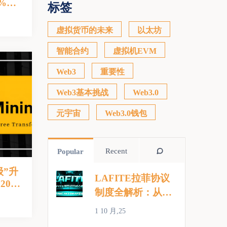
%，
标签
万只剩
虚拟货币的未来
以太坊
智能合约
虚拟机EVM
Web3
重要性
Web3基本挑战
Web3.0
元宇宙
Web3.0钱包
Recent
Popular
级”升
LAFITE拉菲协议
20日
制度全解析：从参
物馆
与门槛到团队激励
1 10 月,25
的完整指南