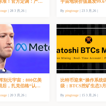
标准！官方定调：产业
宇宙地块价值蒸发99.6
早期探索阶段
投资者自述：我的120
touge
|
28 3 月,26
|
By
pingtouge
|
23 3 月,26
|
6400
a挥别元宇宙：800亿美
比特币迎来“操作系统
损后，扎克伯格“认
级：BTCS挖矿生态3月
向AI
上线，还要建元宇宙博
touge
|
20 3 月,26
|
By
pingtouge
|
15 3 月,26
|