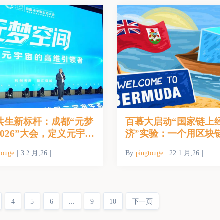
共生新标杆：成都“元梦
百慕大启动“国家链上
2026”大会，定义元宇宙
济”实验：一个用区块
实践元年
的未来社会样本
touge
|
3 2 月,26
|
By
pingtouge
|
22 1 月,26
|
4
5
6
...
9
10
下一页