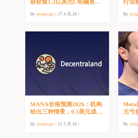
获软银1.2亿美元C轮融资：
行业
二次元虚拟世界为何赢得资
走出
By
pingtouge
|
27 4 月,26
|
By
ping
本青睐？
MANA价格预测2026：机构
Met
给出三种情景，0.5美元成关
元亏
键分水岭
输”转
By
pingtouge
|
21 3 月,26
|
By
ping